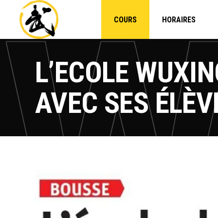
COURS
HORAIRES
L’ECOLE WUXIN
AVEC SES ÉLÈV