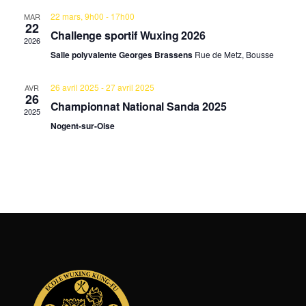
G
E
22 mars, 9h00
-
17h00
MAR
A
22
Challenge sportif Wuxing 2026
R
2026
T
Salle polyvalente Georges Brassens
Rue de Metz, Bousse
C
I
26 avril 2025
-
27 avril 2025
AVR
26
H
O
Championnat National Sanda 2025
2025
Nogent-sur-Oise
N
E
D
E
E
T
V
N
U
A
E
V
S