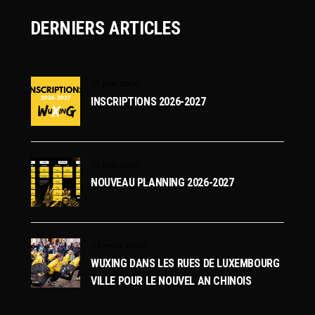
U
DERNIERS ARTICLES
E
S
25 juin 2026
INSCRIPTIONS 2026-2027
É
V
23 juin 2026
È
NOUVEAU PLANNING 2026-2027
N
E
3 février 2026
WUXING DANS LES RUES DE LUXEMBOURG
M
VILLE POUR LE NOUVEL AN CHINOIS
E