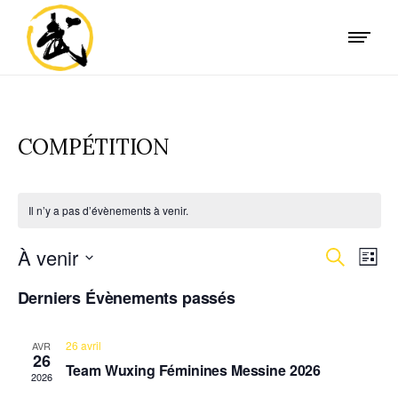
COMPÉTITION
Il n’y a pas d’évènements à venir.
R
À venir
N
Recherche
Liste
Sélectionnez
A
E
Derniers Évènements passés
une
V
date.
C
26 avril
AVR
26
I
Team Wuxing Féminines Messine 2026
H
2026