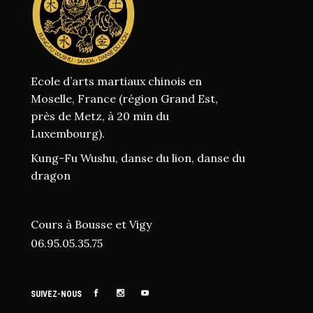
É
I
V
G
È
A
Ecole d’arts martiaux chinois en
N
Moselle, France (région Grand Est,
T
près de Metz, à 20 min du
E
Luxembourg).
I
M
Kung-Fu Wushu, danse du lion, danse du
O
E
dragon
N
N
Cours à Bousse et Vigy
T
D
06.95.05.35.75
E
V
SUIVEZ-NOUS