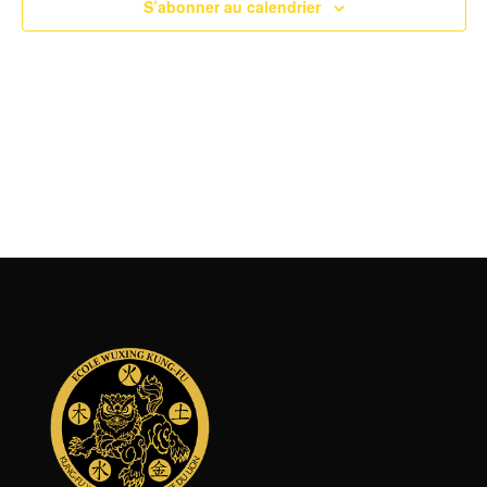
H
S’abonner au calendrier
G
E
A
R
T
C
I
H
O
N
E
D
E
E
T
V
N
U
A
E