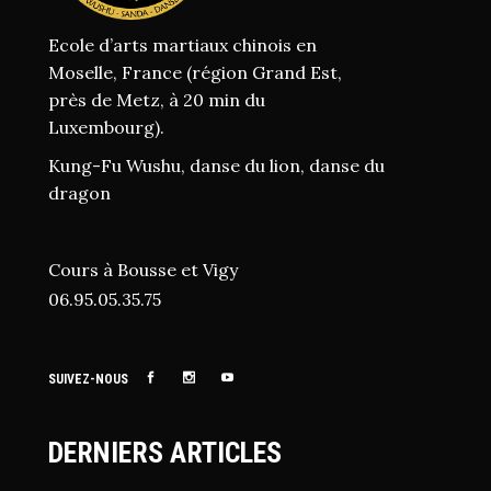
V
S
Ecole d’arts martiaux chinois en
É
I
Moselle, France (région Grand Est,
V
près de Metz, à 20 min du
G
Luxembourg).
È
A
Kung-Fu Wushu, danse du lion, danse du
N
dragon
T
E
I
M
Cours à Bousse et Vigy
O
06.95.05.35.75
E
N
N
SUIVEZ-NOUS
T
D
E
DERNIERS ARTICLES