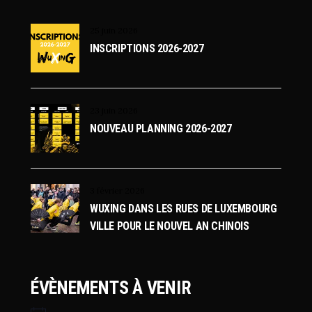
V
25 juin 2026
U
INSCRIPTIONS 2026-2027
E
S
23 juin 2026
É
NOUVEAU PLANNING 2026-2027
V
È
3 février 2026
WUXING DANS LES RUES DE LUXEMBOURG
N
VILLE POUR LE NOUVEL AN CHINOIS
E
ÉVÈNEMENTS À VENIR
M